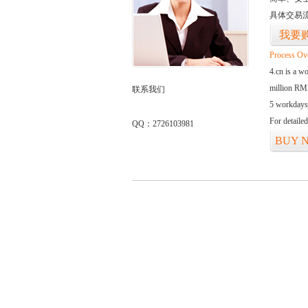
具体交易
我要
Process Ov
4.cn is a w
million RMB
联系我们
5 workdays
For detaile
QQ：2726103981
BUY 