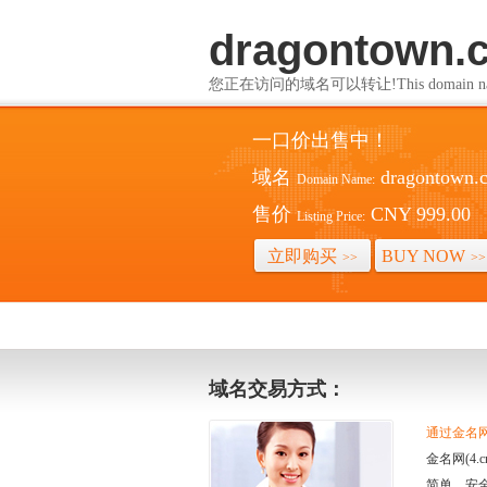
dragontown.
您正在访问的域名可以转让!This domain name i
一口价出售中！
域名
dragontown.
Domain Name:
售价
CNY 999.00
Listing Price:
立即购买
BUY NOW
>>
>>
域名交易方式：
通过金名网(
金名网(4
简单、安