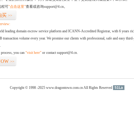
流程可
“点击这里”
查看或咨询support@4.cn。
购买
>>
erview:
orld leading domain escrow service platform and ICANN-Accredited Registrar, with 6 years ri
 transaction volume every year. We promise our clients with professional, safe and easy third-
.
d process, you can
“visit here”
or contact support@4.cn.
NOW
>>
Copyright © 1998 -2025 www.dragontown.com.cn All Rights Reserved
51La